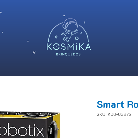
Smart Ro
SKU: K00-03272